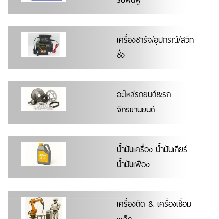
รับฟื้นฟู
เครื่องชาร์จ/อุปกรณ์/สวิท
ชิ่ง
อะไหล่รถยนต์&รถ
จักรยานยนต์
น้ำมันเครื่อง น้ำมันเกียร์
น้ำมันเฟือง
เครื่องตัด & เครื่องเชื่อม