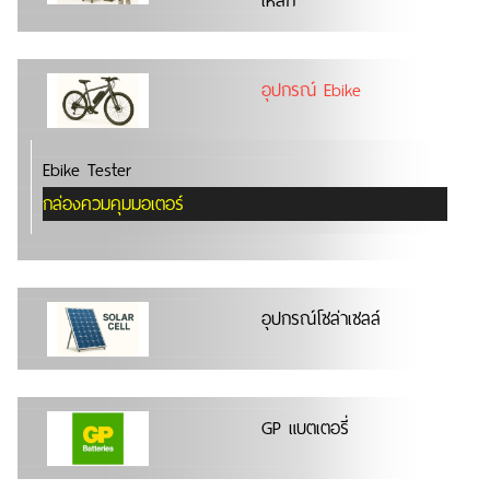
เหล็ก
อุปกรณ์ Ebike
Ebike Tester
กล่องควมคุมมอเตอร์
อุปกรณ์โซล่าเซลล์
GP แบตเตอรี่