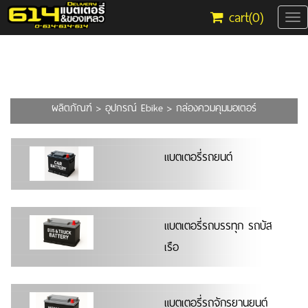
cart(
0
)
Tog
nav
ผลิตภัณฑ์
>
อุปกรณ์ Ebike
> กล่องควมคุมมอเตอร์
แบตเตอรี่รถยนต์
แบตเตอรี่รถบรรทุก รถบัส
เรือ
แบตเตอรี่รถจักรยานยนต์