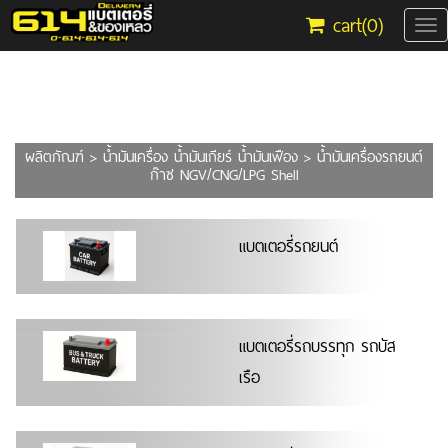
cart(
0
)
Tog
nav
ผลิตภัณฑ์
>
น้ำมันเครื่อง น้ำมันเกียร์ น้ำมันเฟือง
> น้ำมันเครื่องรถยนต์
ก๊าซ NGV/CNG/LPG Shell
แบตเตอรี่รถยนต์
แบตเตอรี่รถบรรทุก รถบัส
เรือ