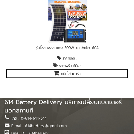
ชุดโซลาเซลล์ แผง 300W controller 60A
ราคาปกติ :
ราคาพร้อมเทิร์น :
หยิบใส่ตะกร้า
614 Battery Delivery บริการเปลี่ยนแบตเตอรี่
นอกสถานที่
โทร :
0-614-614-614
E-mail :
614battery@gmail.com
Line ID : 614battery