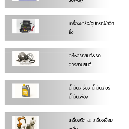
รับฟื้นฟู
เครื่องชาร์จ/อุปกรณ์/สวิท
ชิ่ง
อะไหล่รถยนต์&รถ
จักรยานยนต์
น้ำมันเครื่อง น้ำมันเกียร์
น้ำมันเฟือง
เครื่องตัด & เครื่องเชื่อม