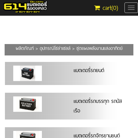
cart(
0
)
Tog
nav
ผลิตภัณฑ์
>
อุปกรณ์โซล่าเซลล์
> ชุดแผงพลังงานแสงอาทิตย์
แบตเตอรี่รถยนต์
แบตเตอรี่รถบรรทุก รถบัส
เรือ
แบตเตอรี่รถจักรยานยนต์