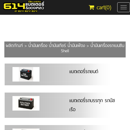
cart(
0
)
Tog
nav
ผลิตภัณฑ์
>
น้ำมันเครื่อง น้ำมันเกียร์ น้ำมันเฟือง
> น้ำมันเครื่องรถเบนซิน
Shell
แบตเตอรี่รถยนต์
แบตเตอรี่รถบรรทุก รถบัส
เรือ